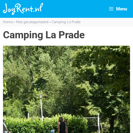
Menu
Home
»
Niet gecategoriseerd
»
Camping La Prade
Camping La Prade