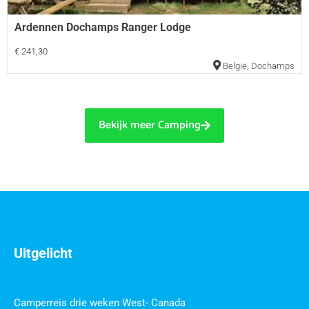
Ardennen Dochamps Ranger Lodge
€ 241,30
België
,
Dochamps
Bekijk meer Camping
Uitgelicht
Camperreis drie weken West- Canada