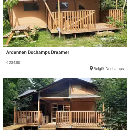
Ardennen Dochamps Dreamer
€ 234,80
België
,
Dochamps