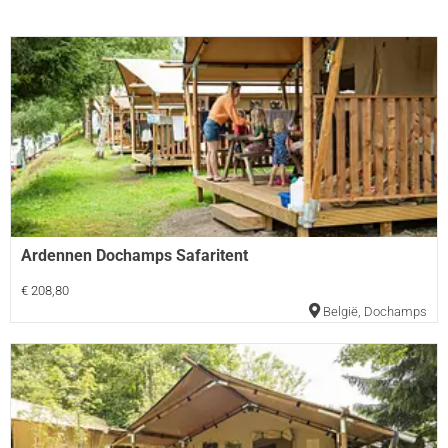
Ardennen Dochamps Safaritent
€ 208,80
België
,
Dochamps