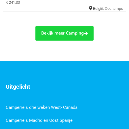
€ 241,30
België
,
Dochamps
Bekijk meer Camping
Uitgelicht
Camperreis drie weken West- Canada
Camperreis Madrid en Oost Spanje