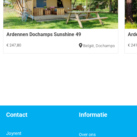
Ardennen Dochamps Sunshine 49
Ard
€ 247,80
€ 241
België
,
Dochamps
Contact
Informatie
Joyrent
Over ons