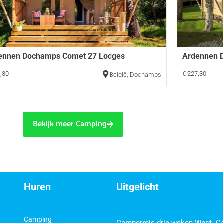
ennen Dochamps Comet 27 Lodges
Ardennen D
,30
€ 227,30
België
,
Dochamps
Bekijk meer Camping
Huren
Uitgelicht
Camping
Camperreis drie weken West- C