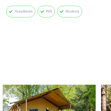
Huisdieren
Wifi
Rookvrij