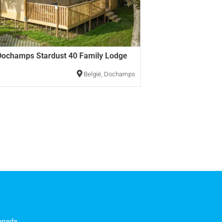
ochamps Stardust 40 Family Lodge
België
,
Dochamps
anada