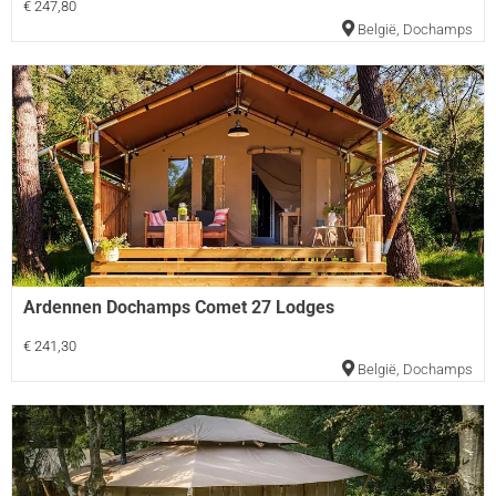
€ 247,80
België
,
Dochamps
Ardennen Dochamps Comet 27 Lodges
€ 241,30
België
,
Dochamps