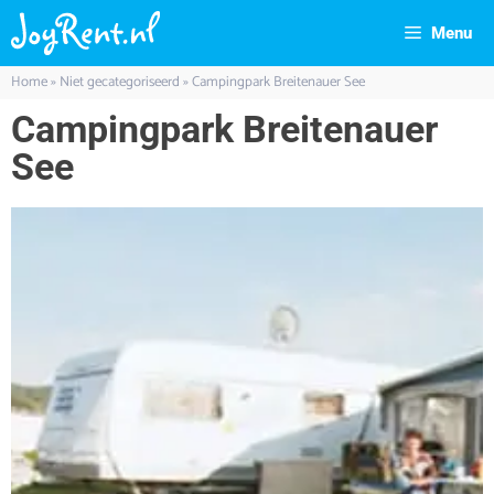
Menu
Home
»
Niet gecategoriseerd
»
Campingpark Breitenauer See
Campingpark Breitenauer
See