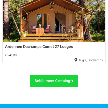
Ardennen Dochamps Comet 27 Lodges
€ 241,30
België
,
Dochamps
Bekijk meer Camping