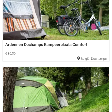
Ardennen Dochamps Kampeerplaats Comfort
€ 80,30
België
,
Dochamps