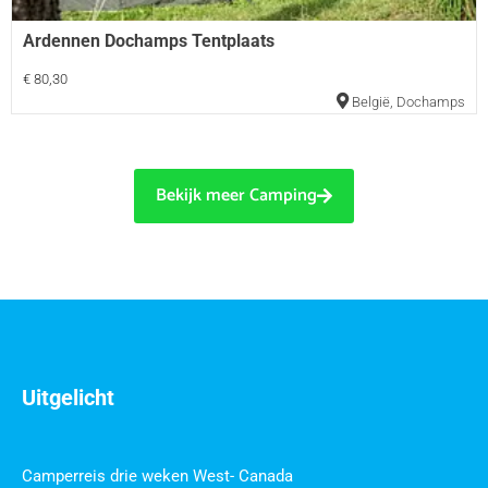
Ardennen Dochamps Tentplaats
€ 80,30
België
,
Dochamps
Bekijk meer Camping
Uitgelicht
Camperreis drie weken West- Canada