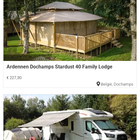
Ardennen Dochamps Stardust 40 Family Lodge
€ 227,30
België
,
Dochamps