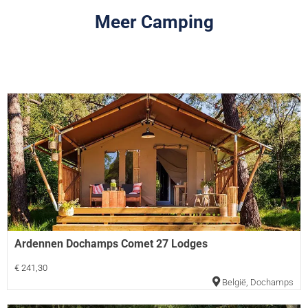
Meer Camping
Ardennen Dochamps Comet 27 Lodges
€ 241,30
België
,
Dochamps