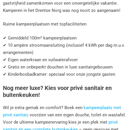
gastvrijheid samenkomen voor een onvergetelijke vakantie.
Kamperen in het Drentse Norg was nog nooit zo aangenaam!
Ruime kampeerplaatsen met topfaciliteiten
✔ Gemiddeld 100m² kampeerplaatsen
✔ 10 ampère stroomaansluiting (inclusief 4 kWh per dag m.u.v.
arrangementen)
✔ Eigen waterkraan en vuilwaterafvoer
✔ Gratis en onbeperkt douchen in luxe sanitairgebouwen
✔ Kinderbosbadkamer: speciaal voor onze jongste gasten
Nog meer luxe? Kies voor privé sanitair en
buitenkeuken!
Wil je extra gemak en comfort? Boek een
kampeerplaats met
privé sanitair
, voorzien van een eigen douche, toilet en wastafel.
Voor de ultieme kampeerervaring kies je een plek met
privé
sanitair én een complete buitenkeuken
– geen gesjouw met