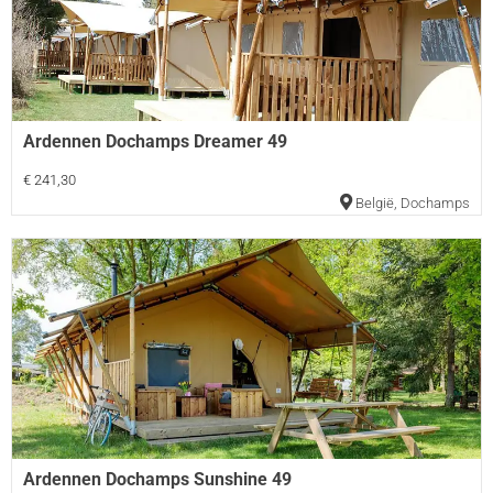
Ardennen Dochamps Dreamer 49
€ 241,30
België
,
Dochamps
Ardennen Dochamps Sunshine 49