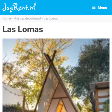
Menu
Home
»
Niet gecategoriseerd
»
Las Lomas
Las Lomas