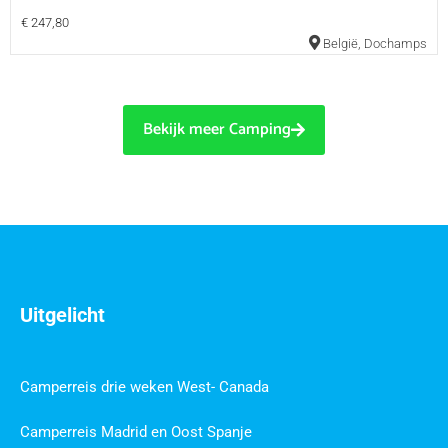
€ 247,80
België
,
Dochamps
Bekijk meer Camping
Uitgelicht
Camperreis drie weken West- Canada
Camperreis Madrid en Oost Spanje