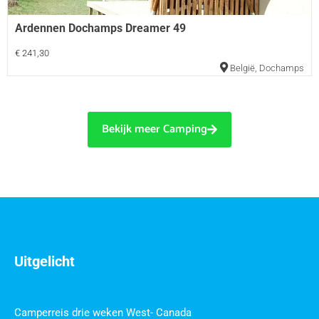
Ardennen Dochamps Dreamer 49
€ 241,30
België
,
Dochamps
Bekijk meer Camping
Uitgelicht
Camperreis drie weken West- Canada