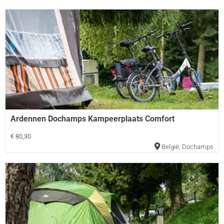
Ardennen Dochamps Kampeerplaats Comfort
€ 80,30
België
,
Dochamps