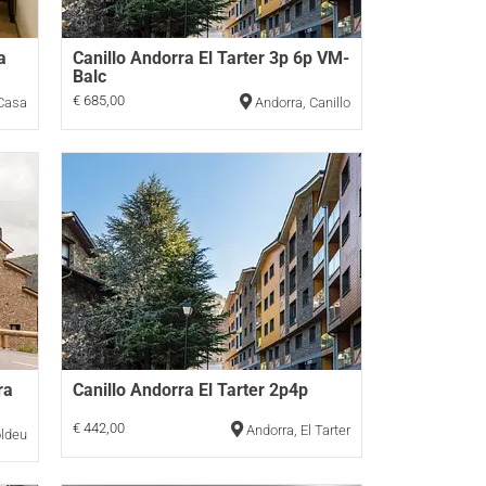
a
Canillo Andorra El Tarter 3p 6p VM-
Balc
€ 685,00
 Casa
Andorra
,
Canillo
ra
Canillo Andorra El Tarter 2p4p
€ 442,00
Andorra
,
El Tarter
ldeu