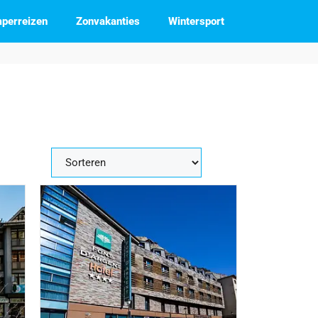
perreizen
Zonvakanties
Wintersport