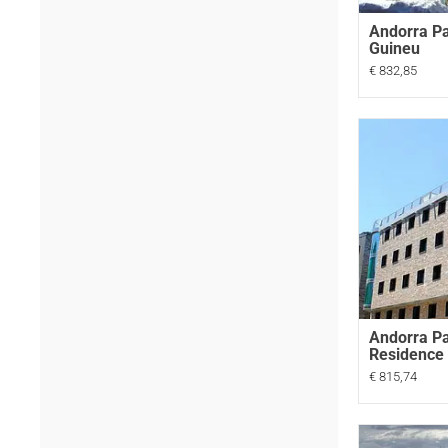
Andorra Pa
Guineu
€ 832,85
Andorra Pa
Residence 
€ 815,74