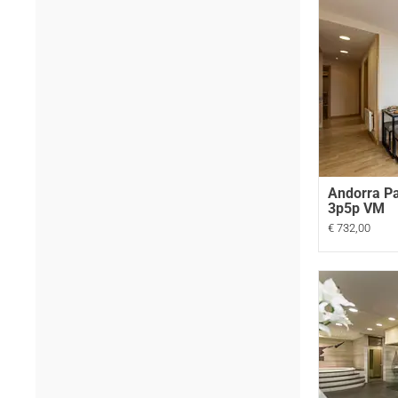
Andorra Pa
3p5p VM
€ 732,00