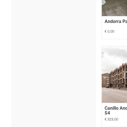
Andorra Pa
€ 0,00
Canillo An
S4
€ 323,00