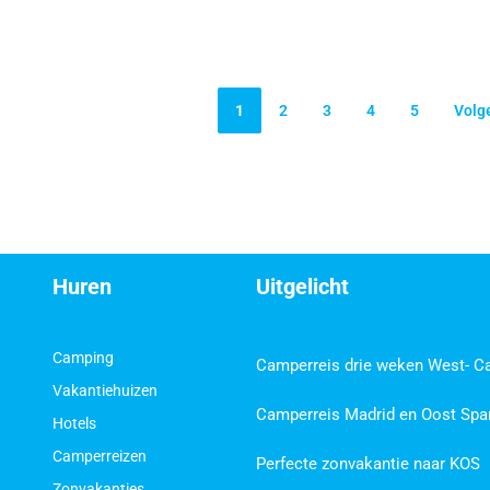
1
2
3
4
5
Volg
Huren
Uitgelicht
Camping
Camperreis drie weken West- C
Vakantiehuizen
Camperreis Madrid en Oost Spa
Hotels
Camperreizen
Perfecte zonvakantie naar KOS
Zonvakanties