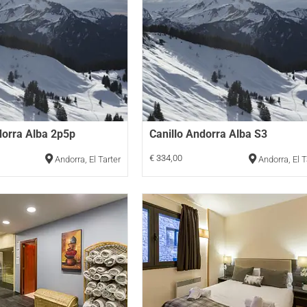
dorra Alba 2p5p
Canillo Andorra Alba S3
€ 334,00
Andorra
,
El Tarter
Andorra
,
El T