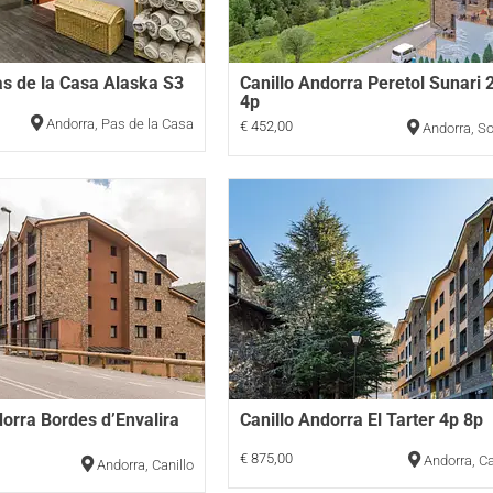
s de la Casa Alaska S3
Canillo Andorra Peretol Sunari 
4p
Andorra
,
Pas de la Casa
€ 452,00
Andorra
,
So
dorra Bordes d’Envalira
Canillo Andorra El Tarter 4p 8p
€ 875,00
Andorra
,
Ca
Andorra
,
Canillo