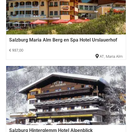
Salzburg Maria Alm Berg en Spa Hotel Urslauerhof
€ 937,00
AT
,
Maria Alm
Salzburg Hinterglemm Hotel Alpenblick