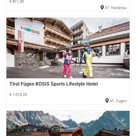
€ 811,00
AT
,
Niederau
Tirol Fügen KOSIS Sports Lifestyle Hotel
€ 1.015,20
AT
,
Fügen