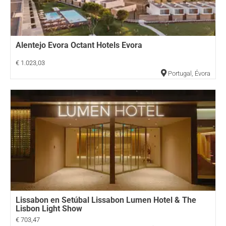
Alentejo Evora Octant Hotels Evora
€ 1.023,03
Portugal
,
Évora
Lissabon en Setúbal Lissabon Lumen Hotel & The
Lisbon Light Show
€ 703,47