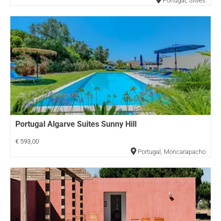
Portugal
,
Silves
Portugal Algarve Suites Sunny Hill
€ 593,00
Portugal
,
Moncarapacho