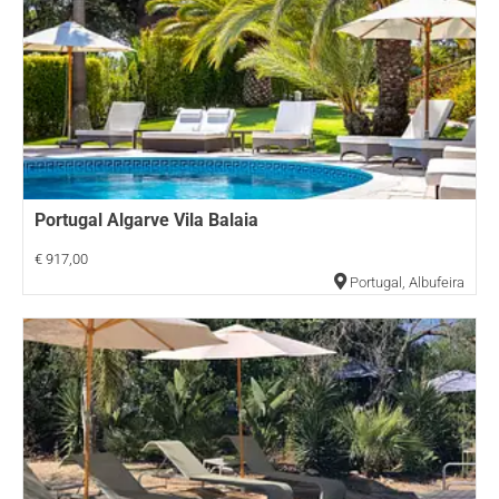
Portugal Algarve Vila Balaia
€ 917,00
Portugal
,
Albufeira