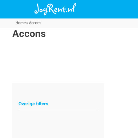
Home
»
Accons
Accons
Overige filters