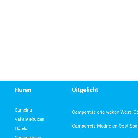
Huren
Uitgelicht
Camping
Camperreis drie weken West- C
Vakantiehuizen
Camperreis Madrid en Oost Spa
Hotels
Camperreizen