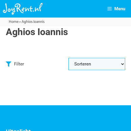
Menu
Home
»
Aghios Ioannis
Aghios Ioannis
Filter