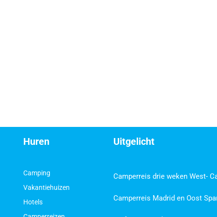
Huren
Uitgelicht
Camping
Camperreis drie weken West- C
Vakantiehuizen
Camperreis Madrid en Oost Spa
Hotels
Camperreizen