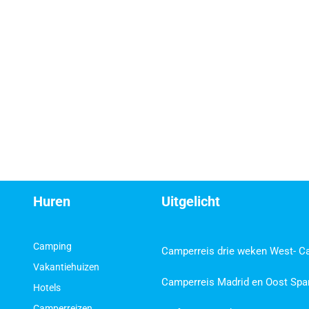
Huren
Uitgelicht
Camping
Camperreis drie weken West- C
Vakantiehuizen
Camperreis Madrid en Oost Spa
Hotels
Camperreizen