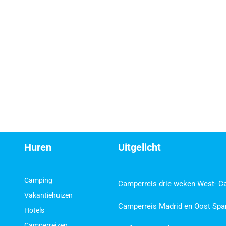
Huren
Uitgelicht
Camping
Camperreis drie weken West- C
Vakantiehuizen
Camperreis Madrid en Oost Spa
Hotels
Camperreizen