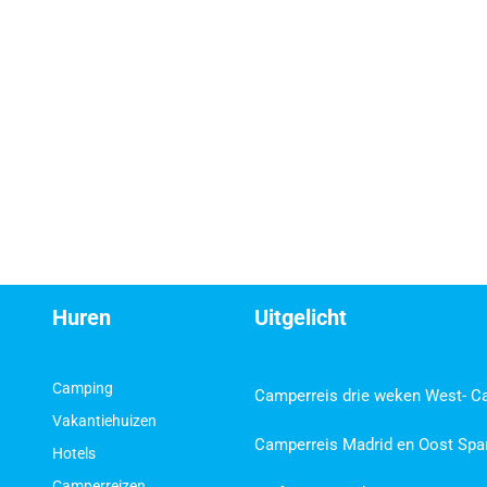
Huren
Uitgelicht
Camping
Camperreis drie weken West- C
Vakantiehuizen
Camperreis Madrid en Oost Spa
Hotels
Camperreizen