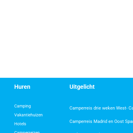
Huren
Uitgelicht
Camping
Camperreis drie weken West- C
Vakantiehuizen
Camperreis Madrid en Oost Spa
Hotels
Camperreizen