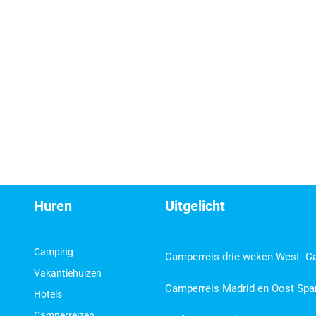
Huren
Uitgelicht
Camping
Camperreis drie weken West- C
Vakantiehuizen
Camperreis Madrid en Oost Spa
Hotels
Camperreizen