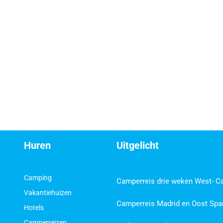
Huren
Uitgelicht
Camping
Camperreis drie weken West- C
Vakantiehuizen
Camperreis Madrid en Oost Spa
Hotels
Camperreizen