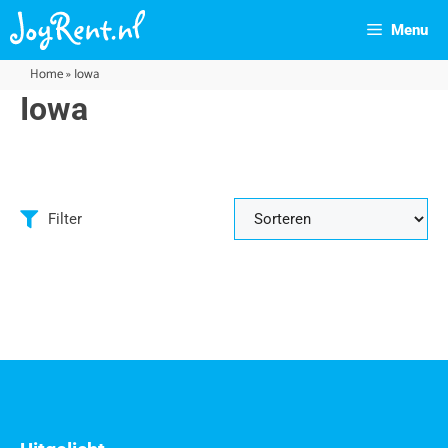
Menu
Home
»
Iowa
Iowa
Filter