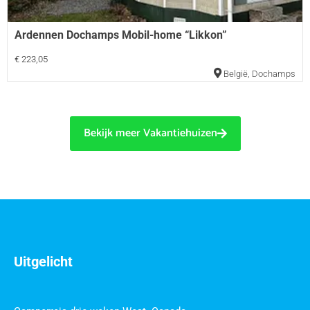
Ardennen Dochamps Mobil-home “Likkon”
€ 223,05
België
,
Dochamps
Bekijk meer Vakantiehuizen
Uitgelicht