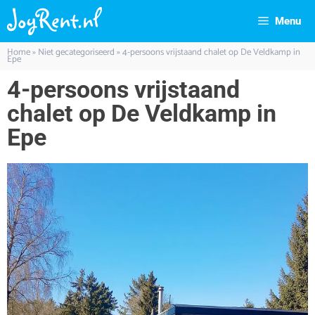
Menu
Home
»
Niet gecategoriseerd
»
4-persoons vrijstaand chalet op De Veldkamp in
Epe
4-persoons vrijstaand
chalet op De Veldkamp in
Epe