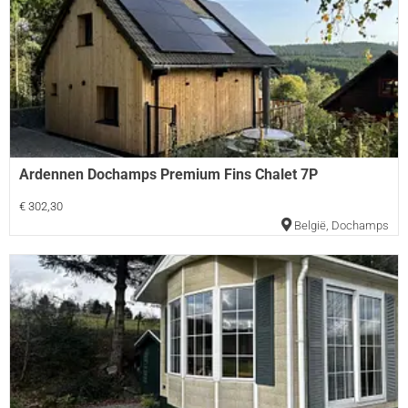
Ardennen Dochamps Premium Fins Chalet 7P
€ 302,30
België
,
Dochamps