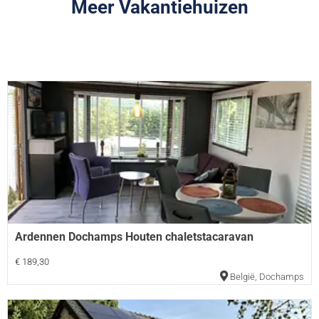
Meer Vakantiehuizen
Ardennen Dochamps Houten chaletstacaravan
€ 189,30
België
,
Dochamps