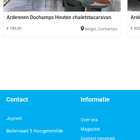
Ardennen Dochamps Houten chaletstacaravan
Ard
€ 189,30
€ 302
België
,
Dochamps
Contact
Informatie
Joyrent
Over ons
Magazine
Beilervaart 5 Hoogersmilde
Contact opnemen