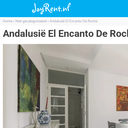
Home
»
Niet gecategoriseerd
»
Andalusië El Encanto De Roche
Andalusië El Encanto De Roc