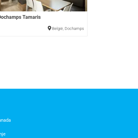
Dochamps Tamaris
België
,
Dochamps
anada
nje