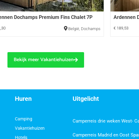
ennen Dochamps Premium Fins Chalet 7P
Ardennen 
,30
€ 189,53
België
,
Dochamps
Bekijk meer Vakantiehuizen
Huren
Uitgelicht
Camping
Camperreis drie weken West- C
Vakantiehuizen
Camperreis Madrid en Oost Spa
Hotels