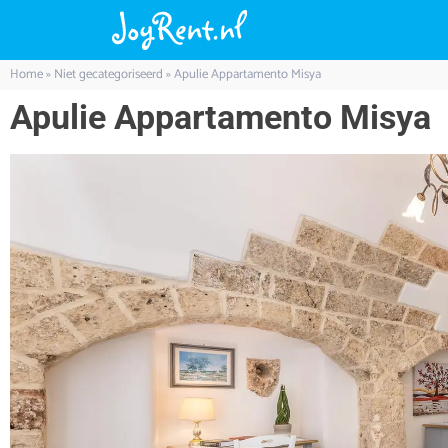
Home
»
Niet gecategoriseerd
»
Apulie Appartamento Misya
Apulie Appartamento Misya