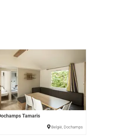
Dochamps Tamaris
België
,
Dochamps