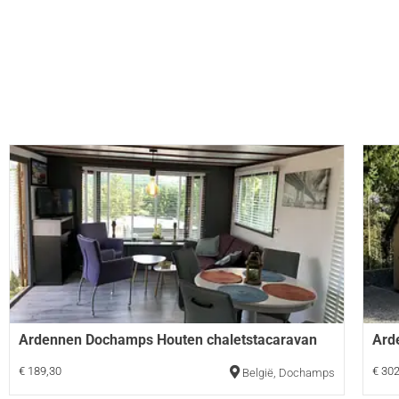
Ardennen Dochamps Houten chaletstacaravan
Ard
€ 189,30
€ 302
België
,
Dochamps