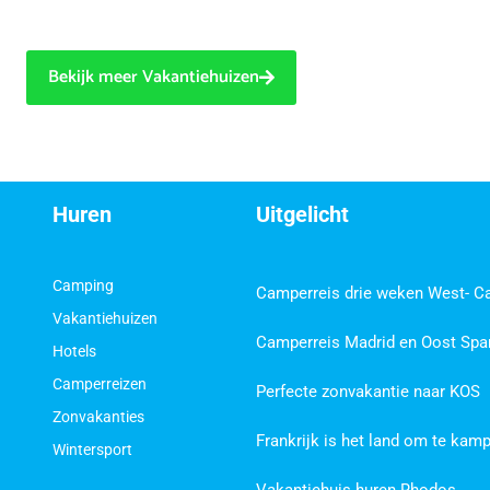
Bekijk meer Vakantiehuizen
Huren
Uitgelicht
Camping
Camperreis drie weken West- C
Vakantiehuizen
Camperreis Madrid en Oost Spa
Hotels
Camperreizen
Perfecte zonvakantie naar KOS
Zonvakanties
Frankrijk is het land om te kam
Wintersport
Vakantiehuis huren Rhodos