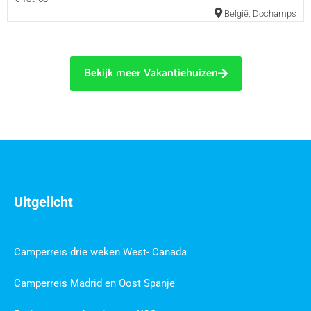
België
,
Dochamps
Bekijk meer Vakantiehuizen
Uitgelicht
Camperreis drie weken West- Canada
Camperreis Madrid en Oost Spanje