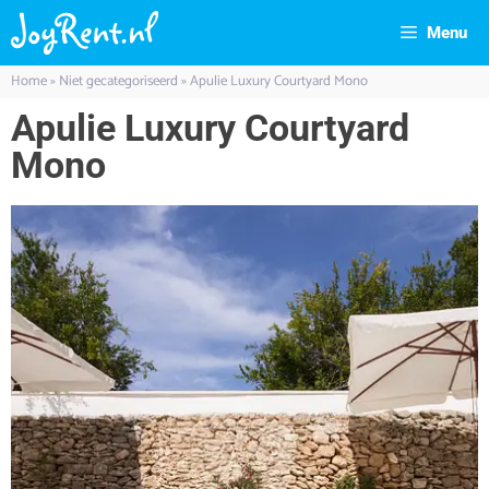
Menu
Home
»
Niet gecategoriseerd
»
Apulie Luxury Courtyard Mono
Apulie Luxury Courtyard
Mono