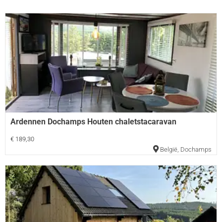
Ardennen Dochamps Houten chaletstacaravan
€ 189,30
België
,
Dochamps