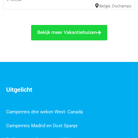
België
,
Dochamps
Bekijk meer Vakantiehuizen
Uitgelicht
Camperreis drie weken West- Canada
Camperreis Madrid en Oost Spanje