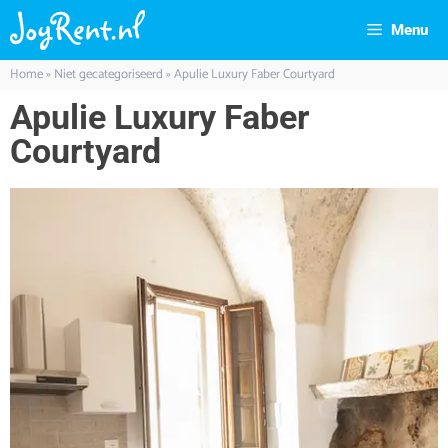
Menu
Home
»
Niet gecategoriseerd
»
Apulie Luxury Faber Courtyard
Apulie Luxury Faber
Courtyard