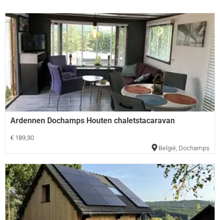
Ardennen Dochamps Houten chaletstacaravan
€ 189,30
België
,
Dochamps