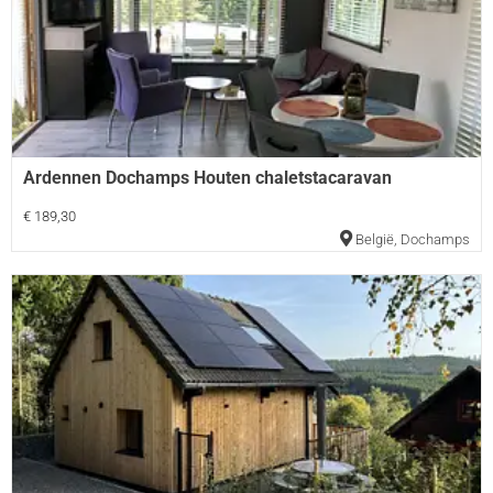
Ardennen Dochamps Houten chaletstacaravan
€ 189,30
België
,
Dochamps