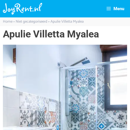
Menu
Home
»
Niet gecategoriseerd
»
Apulie Villetta Myalea
Apulie Villetta Myalea