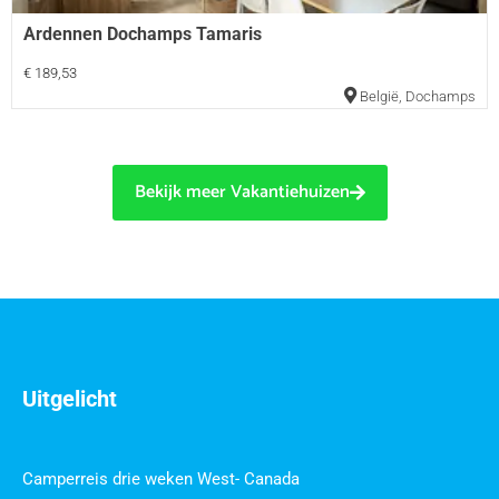
Ardennen Dochamps Tamaris
€ 189,53
België
,
Dochamps
Bekijk meer Vakantiehuizen
Uitgelicht
Camperreis drie weken West- Canada