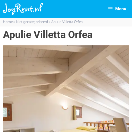
Menu
Home
»
Niet gecategoriseerd
»
Apulie Villetta Orfea
Apulie Villetta Orfea