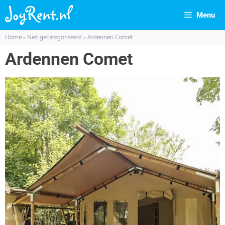
Menu
Home
»
Niet gecategoriseerd
»
Ardennen Comet
Ardennen Comet