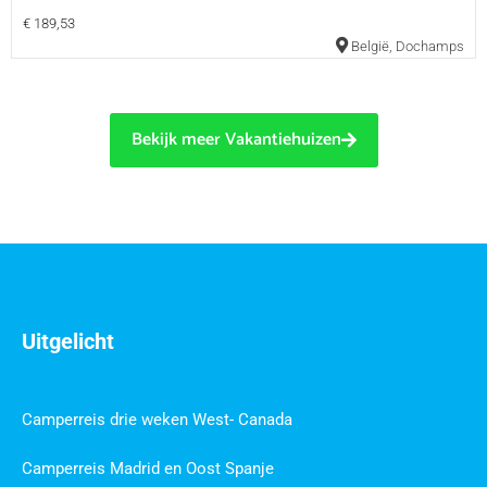
€ 189,53
België
,
Dochamps
Bekijk meer Vakantiehuizen
Uitgelicht
Camperreis drie weken West- Canada
Camperreis Madrid en Oost Spanje