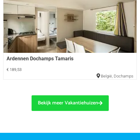
Ardennen Dochamps Tamaris
€ 189,53
België
,
Dochamps
Bekijk meer Vakantiehuizen