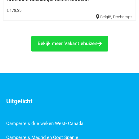
€ 178,35
België
,
Dochamps
Bekijk meer Vakantiehuizen
Uitgelicht
Camperreis drie weken West- Canada
Camperreis Madrid en Oost Spanje