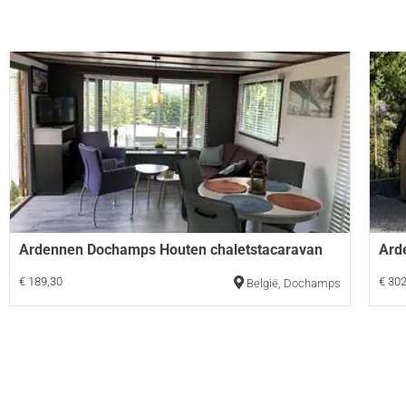
Ardennen Dochamps Houten chaletstacaravan
Ard
€ 189,30
€ 302
België
,
Dochamps