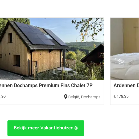
ennen Dochamps Premium Fins Chalet 7P
Ardennen 
,30
€ 178,35
België
,
Dochamps
Bekijk meer Vakantiehuizen