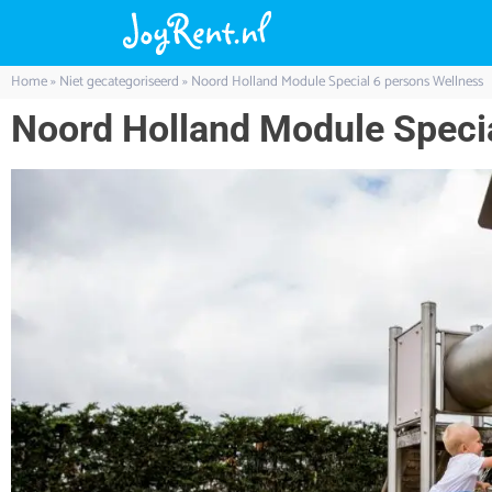
Home
»
Niet gecategoriseerd
»
Noord Holland Module Special 6 persons Wellness
Noord Holland Module Specia