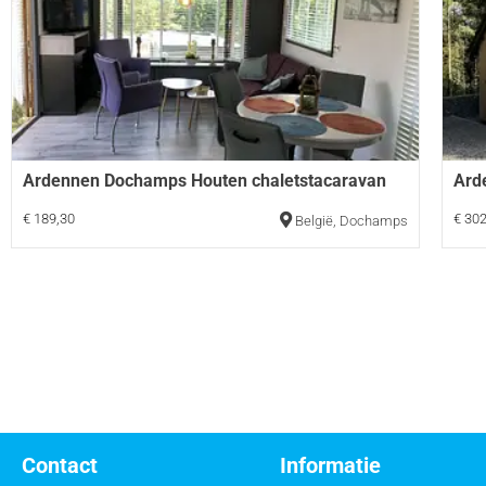
Ardennen Dochamps Houten chaletstacaravan
Ard
€ 189,30
€ 302
België
,
Dochamps
Contact
Informatie