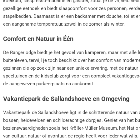
koelkast, Nespresso-machine en gasstel, zodat je de vrijheid hebt
gezellige eethoek en biedt slaapcomfort voor zes personen, ver
stapelbedden. Daarnaast is er een badkamer met douche, toilet en
een aangename temperatuur, zowel in de zomer als winter.
Comfort en Natuur in Één
De Rangerlodge biedt je het gevoel van kamperen, maar met alle lu
buitenleven, terwijl je toch beschikt over het comfort van moder
gezinnen die op zoek zijn naar een unieke ervaring, met de natuur 
speeltuinen en de kidsclub zorgt voor een compleet vakantiegevoe
de aangewezen parkeerplaats na aankomst.
Vakantiepark de Sallandshoeve en Omgeving
Vakantiepark de Sallandshoeve ligt in de schitterende natuur van 
bossen, heidevelden en schilderachtige dorpjes. Geniet van het bu
bezienswaardigheden zoals het Kröller-Müller Museum, het Natio
van cultuur, natuur of avontuur, de regio heeft voor ieder wat wils.