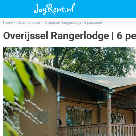
Home
»
Vakantiehuizen
»
Overijssel Rangerlodge | 6 personen
Overijssel Rangerlodge | 6 p