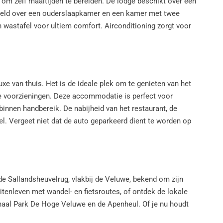
 om zelf maaltijden te bereiden. De lodge beschikt over een
deeld over een ouderslaapkamer en een kamer met twee
 wastafel voor ultiem comfort. Airconditioning zorgt voor
xe van thuis. Het is de ideale plek om te genieten van het
ne voorzieningen. Deze accommodatie is perfect voor
binnen handbereik. De nabijheid van het restaurant, de
l. Vergeet niet dat de auto geparkeerd dient te worden op
de Sallandsheuvelrug, vlakbij de Veluwe, bekend om zijn
itenleven met wandel- en fietsroutes, of ontdek de lokale
naal Park De Hoge Veluwe en de Apenheul. Of je nu houdt