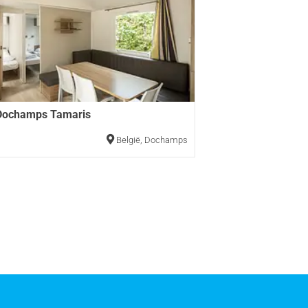
Dochamps Tamaris
België
,
Dochamps