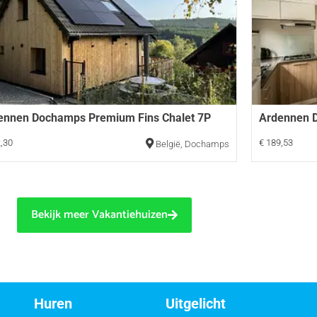
ennen Dochamps Premium Fins Chalet 7P
Ardennen 
,30
€ 189,53
België
,
Dochamps
Bekijk meer Vakantiehuizen
Huren
Uitgelicht