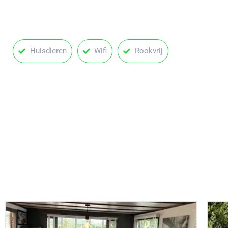
Huisdieren
Wifi
Rookvrij