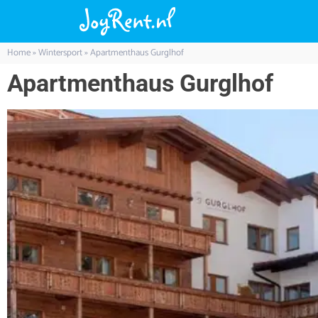
Home
»
Wintersport
»
Apartmenthaus Gurglhof
Apartmenthaus Gurglhof