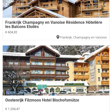
Frankrijk Champagny en Vanoise Résidence Hôtelière
les Balcons Etoilés
€ 604,32
Frankrijk
,
Champagny en Vanoise
Oostenrijk Filzmoos Hotel Bischofsmütze
€ 1.234,47