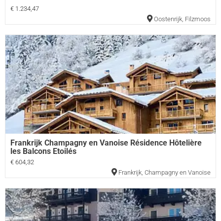
€ 1.234,47
Oostenrijk
,
Filzmoos
Frankrijk Champagny en Vanoise Résidence Hôtelière
les Balcons Etoilés
€ 604,32
Frankrijk
,
Champagny en Vanoise