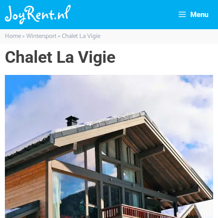
Menu
Home
»
Wintersport
»
Chalet La Vigie
Chalet La Vigie