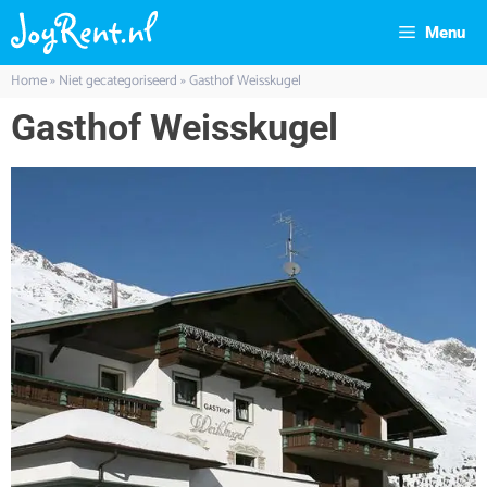
Menu
Home
»
Niet gecategoriseerd
»
Gasthof Weisskugel
Gasthof Weisskugel