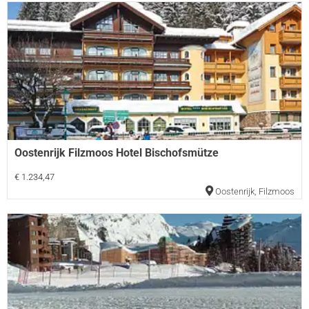
Oostenrijk Filzmoos Hotel Bischofsmütze
€ 1.234,47
Oostenrijk
,
Filzmoos