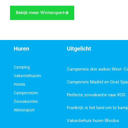
Bekijk meer Wintersport
Huren
Uitgelicht
Camping
Camperreis drie weken West- C
Vakantiehuizen
Camperreis Madrid en Oost Spa
Hotels
Camperreizen
Perfecte zonvakantie naar KOS
Zonvakanties
Frankrijk is het land om te kam
Wintersport
Vakantiehuis huren Rhodos