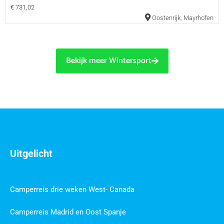
€ 731,02
Oostenrijk
,
Mayrhofen
Bekijk meer Wintersport
Uitgelicht
Camperreis drie weken West- Canada
Camperreis Madrid en Oost Spanje