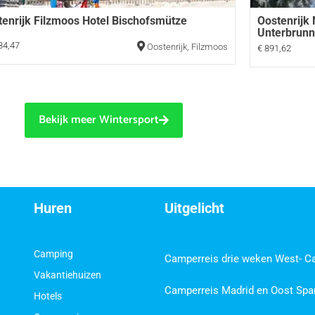
tenrijk Filzmoos Hotel Bischofsmütze
Oostenrijk
Unterbrun
34,47
Oostenrijk
,
Filzmoos
€ 891,62
Bekijk meer Wintersport
Huren
Uitgelicht
Camping
Camperreis drie weken West- C
Vakantiehuizen
Camperreis Madrid en Oost Spa
Hotels