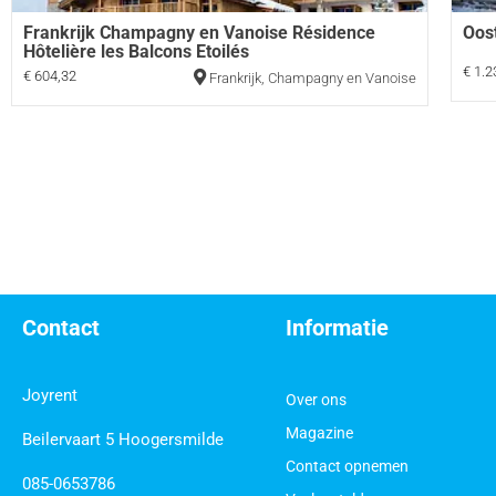
Frankrijk Champagny en Vanoise Résidence
Oos
Hôtelière les Balcons Etoilés
€ 1.2
€ 604,32
Frankrijk
,
Champagny en Vanoise
Contact
Informatie
Joyrent
Over ons
Magazine
Beilervaart 5 Hoogersmilde
Contact opnemen
085-0653786