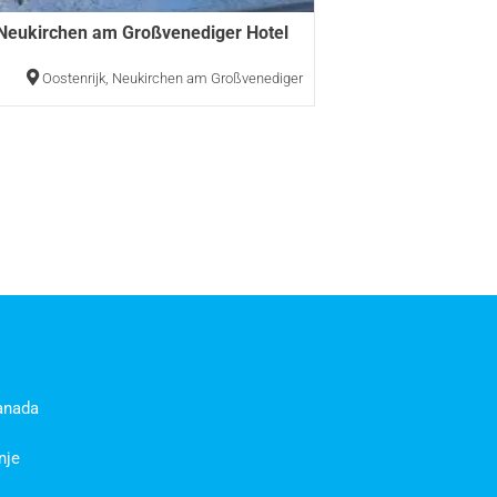
 Neukirchen am Großvenediger Hotel
n
Oostenrijk
,
Neukirchen am Großvenediger
anada
nje