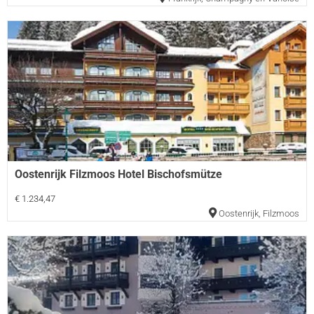
Oostenrijk Filzmoos Hotel Bischofsmütze
€ 1.234,47
Oostenrijk
,
Filzmoos