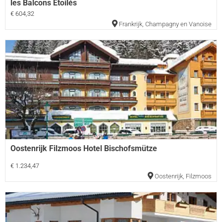
les Balcons Etoilés
€ 604,32
Frankrijk
,
Champagny en Vanoise
Oostenrijk Filzmoos Hotel Bischofsmütze
€ 1.234,47
Oostenrijk
,
Filzmoos