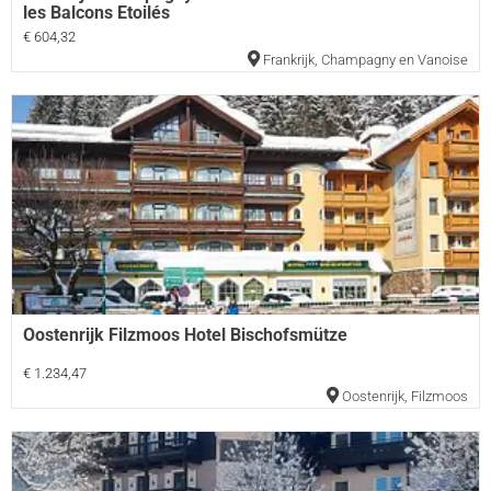
les Balcons Etoilés
€ 604,32
Frankrijk
,
Champagny en Vanoise
Oostenrijk Filzmoos Hotel Bischofsmütze
€ 1.234,47
Oostenrijk
,
Filzmoos