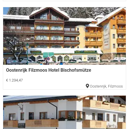
Oostenrijk Filzmoos Hotel Bischofsmütze
€ 1.234,47
Oostenrijk
,
Filzmoos