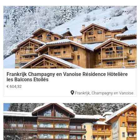
Frankrijk Champagny en Vanoise Résidence Hôtelière
les Balcons Etoilés
€ 604,32
Frankrijk
,
Champagny en Vanoise